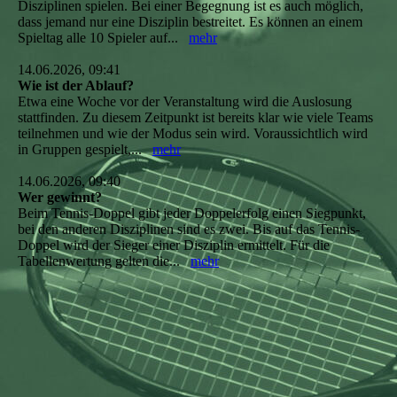
Disziplinen spielen. Bei einer Begegnung ist es auch möglich,
dass jemand nur eine Disziplin bestreitet. Es können an einem
Spieltag alle 10 Spieler auf...
mehr
14.06.2026, 09:41
Wie ist der Ablauf?
Etwa eine Woche vor der Veranstaltung wird die Auslosung
stattfinden. Zu diesem Zeitpunkt ist bereits klar wie viele Teams
teilnehmen und wie der Modus sein wird. Voraussichtlich wird
in Gruppen gespielt,...
mehr
14.06.2026, 09:40
Wer gewinnt?
Beim Tennis-Doppel gibt jeder Doppelerfolg einen Siegpunkt,
bei den anderen Disziplinen sind es zwei. Bis auf das Tennis-
Doppel wird der Sieger einer Disziplin ermittelt. Für die
Tabellenwertung gelten die...
mehr